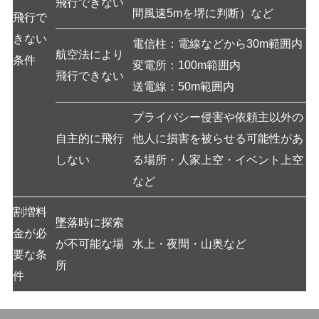
飛行できない
間風速5mを堺に判断）など
飛行で
きない
電信柱：電線などから30m範囲内
航空法により
条件
変電所：100m範囲内
飛行できない
送電線：50m範囲内
プライバシー侵害や依頼主以外の
自主的に飛行
他人に損害を被らせる可能性があ
しない
る場所・人家上空・イベント上空
など
割増料
墜落時に探索
金が必
が不可能な場
水上・夜間・山奥など
要な条
所
件