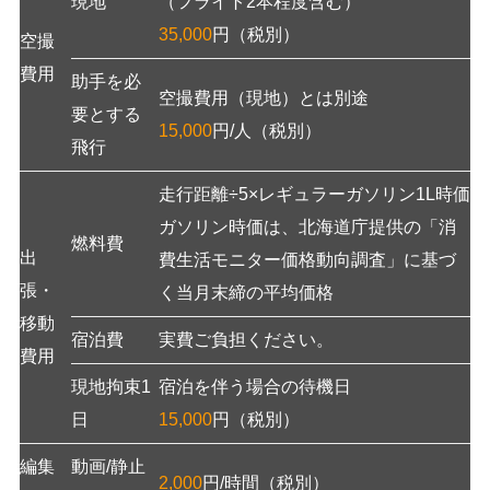
現地
（フライト2本程度含む）
35,000
円（税別）
空撮
費用
助手を必
空撮費用（現地）とは別途
要とする
15,000
円/人（税別）
飛行
走行距離÷5×レギュラーガソリン1L時価
ガソリン時価は、北海道庁提供の「消
燃料費
出
費生活モニター価格動向調査」に基づ
張・
く当月末締の平均価格
移動
宿泊費
実費ご負担ください。
費用
現地拘束1
宿泊を伴う場合の待機日
日
15,000
円（税別）
編集
動画/静止
2,000
円/時間（税別）