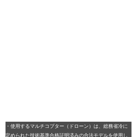
マルチコプター（ドローン）事業に関する
安全への取り組み
・使用するマルチコプター（ドローン）は、総務省冷に
定められた技術基準合格証明済みの合法モデルを使用し