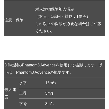
対人対物保険加入済み
（対人：1億円・対物：1億円）
注意
保険
これ以上の保険が必要な場合はご相談
ください。
機材
DJI社製のPhantom3 Advenceを使用して撮影します。以
下は、Phantom3 Advenceの概要です。
水平
16m/s
最大速
上昇
5m/s
度
下降
3m/s