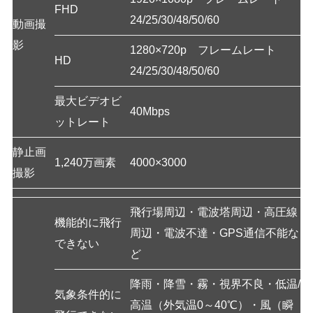
FHD
24/25/30/48/50/60
動画撮
影
1280×720p フレームレート
HD
24/25/30/48/50/60
最大ビデオビ
40Mbps
ットレート
静止画
1,240万画素
4000×3000
撮影
飛行場周辺・電波塔周辺・高圧線
機能的に飛行
周辺・電波不達・GPS通信不能な
できない
ど
降雨・降雪・霧・視界不良・低温/
気象条件的に
高温（外気温0～40℃）・風（瞬