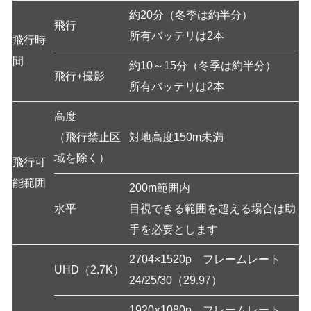
約20分（冬季は約半分）
飛行
所有バッテリは2本
飛行時
間
約10～15分（冬季は約半分）
飛行+撮影
所有バッテリは2本
高度
（飛行禁止区
対地高度150m未満
域を除く）
飛行可
能範囲
200m範囲内
水平
目視できる範囲を超える場合は助
手を必要とします
2704×1520p フレームレート
UHD（2.7K）
24/25/30（29.97）
1920×1080p フレームレート