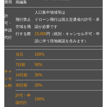
費用
画編集
人口集中地域等は
許
飛行禁止
ドローン飛行は国土交通省の許可・承
可・
空域を飛
認が必要です
申請
行する際
15,000
円（税別・キャンセル不可・申
代行
請に伴う現地確認を含みます）
当日
100%
7日前
50%
キャ
14日前
30%
ンセ
30日前
20%
ル料
許可・申
100%
請代行