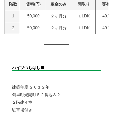
階数
賃料(円)
敷金のみ
間取り
専有
1
50,000
２ヶ月分
１LDK
49.7
2
50,000
２ヶ月分
１LDK
49.7
ハイツつちはしⅢ
建築年度 ２０１２年
斜里町光陽町５２番地８２
２階建４室
駐車場付き