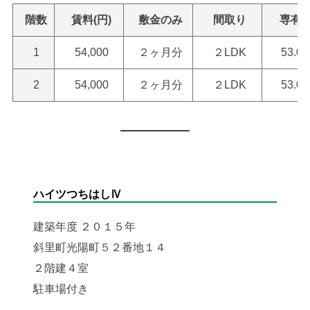
階数
賃料(円)
敷金のみ
間取り
専有
1
54,000
２ヶ月分
２LDK
53.0
2
54,000
２ヶ月分
２LDK
53.0
ハイツつちはしⅣ
建築年度 ２０１５年
斜里町光陽町５２番地１４
２階建４室
駐車場付き