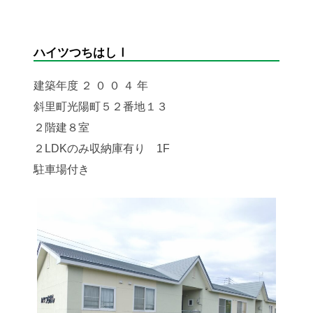
ハイツつちはしⅠ
建築年度 ２ ０ ０ ４ 年
斜里町光陽町５２番地１３
２階建８室
２LDKのみ収納庫有り 1F
駐車場付き