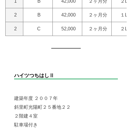
1
B
42,000
２ヶ月分
２LD
2
B
42,000
２ヶ月分
１LD
2
C
52,000
２ヶ月分
２LD
ハイツつちはしⅡ
建築年度 ２００７年
斜里町光陽町２５番地２２
２階建４室
駐車場付き